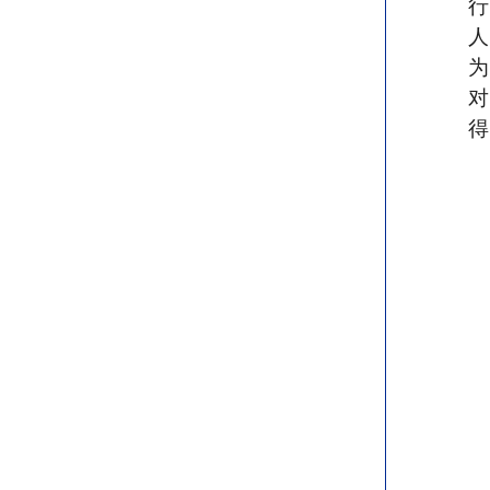
人
为
得