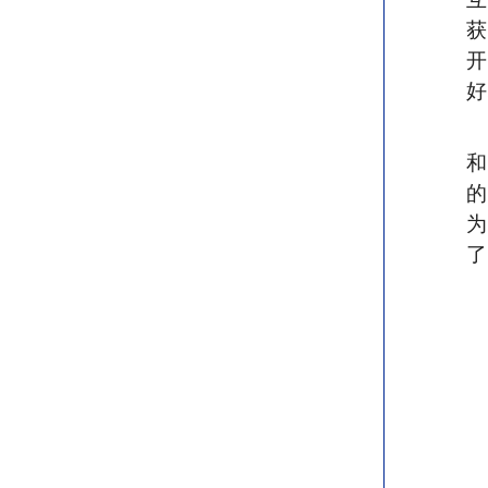
获
好
和
了