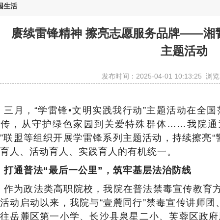
园生活
赓续雷锋精神 擦亮志愿服务品牌——湘
主题活动
发布时间：
2025-04-01 10:13:25
浏览
三月，
“学雷锋•文明实践我行动”主题活动在全
宣传，从守护绿色家园到关爱特殊群体……
我
院通
”联盟等组织开展学雷锋系列主题活动，持续擦亮“
育人、活动育人、实践育人的有机统一。
打通普法
“最后一公里”，筑牢基层法治防线
作为政法类高职院校，
我
院在普法禁毒宣传教育
题活动启动以来，
我
院与
“壹麓同行”禁毒宣传讲师团
前往岳麓区第一小学、长沙县泉星二小、芙蓉区政府