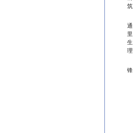
筑
里
生
理
锋