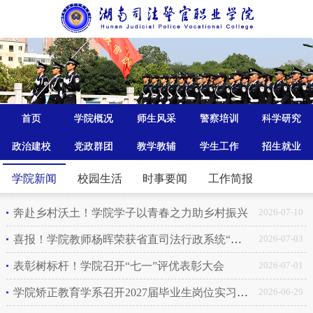
首页
学院概况
师生风采
警察培训
科学研究
政治建校
党政群团
教学教辅
学生工作
招生就业
学院新闻
校园生活
时事要闻
工作简报
奔赴乡村沃土！学院学子以青春之力助乡村振兴
2026-07-10
喜报！学院教师杨晖荣获省直司法行政系统“司法好声音”歌咏比赛一等奖
2026-07-03
表彰树标杆！学院召开“七一”评优表彰大会
2026-07-01
学院矫正教育学系召开2027届毕业生岗位实习动员大会
2026-06-29