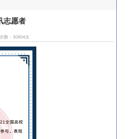
汛志愿者
次数：
30804
次