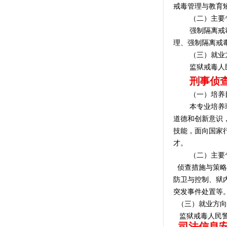
戒毒管理与教育
（二）主要
强制隔离戒
理、强制隔离戒
（三）就业
监狱
戒毒
人
刑事侦
（一）培养
本专业培养
道德和创新意识
技能，面向国家
才。
（二）主要
侦查措施与策略
防卫与控制
、狱
突发事件处置
等
（三）就业方
监狱
戒毒
人民
司法信息