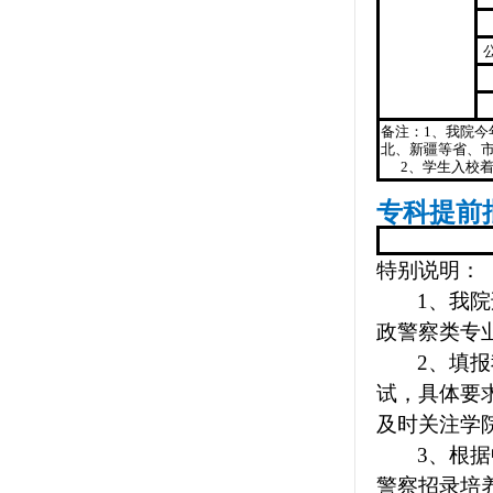
备注：1、我院
北、新疆等省、
2、学生入校着
专科提前
特别说明：
1、我
政警察类专
2、
填报
试，具体要
及时关注学
3、
根据
警察招录培养