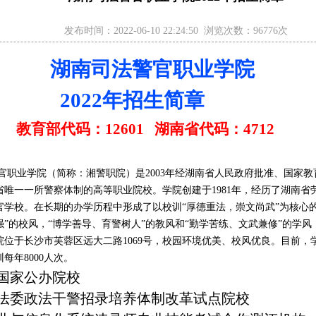
发布时间：
2022-06-10 22:24:50
浏览次数：
96776
次
湖南司法警官职业学院
2022年招生简章
教育部代码：
12601 湖南省代码：4712
官职业学院（简称：湘警职院）是2003年经湖南省人民政府批准、国家
省唯一一所警察体制的高等职业院校。学院创建于1981年，经历了湖南省
官学校。在长期的办学历程中形成了以校训“厚德重法，崇文尚武”为核心
”的校风，“博学善导、育警树人”的教风和“勤学苦练、文武兼修”的学
位于长沙市芙蓉区远大二路1069号，校园环境优美、校风优良。目前，学
每年8000人次。
国家公办院校
法委政法干警招录培养体制改革试点院校