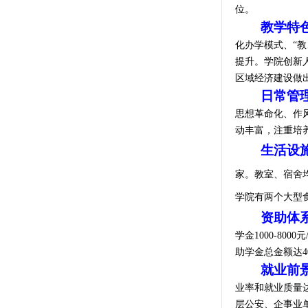
位。
教学特
化办学模式、“
提升。学院创新
区域经济建设做
日常管
思想革命化、作
动丰富，注重培
生活设
家。教室、宿舍
学院有两个大型
资助体
学金1000-8
助学金总金额达
4
就业前
业率和就业质量
层公安、企事业单