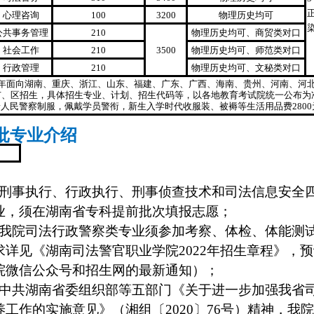
心理咨询
100
3200
物理历史均可
公共事务管理
210
物理历史均可、商贸类对口
社会工作
210
3500
物理历史均可、师范类对口
行政管理
210
物理历史均可、文秘类对口
今年面向湖南、重庆、浙江、山东、福建、广东、广西、海南、贵州、河南、河
市、区招生，具体招生专业、计划、招生代码等，以各地教育考试院统一公布为
人民警察制服，佩戴学员警衔，新生入学时代收服装、被褥等生活用品费
2800
批专业介绍
院刑事执行、行政执行、刑事侦查技术和司法信息安全
业，须在湖南省专科提前批次填报志愿；
我院司法行政警察类专业须参加考察、体检、体能测
求详见《湖南司法警官职业学院2022年招生章程》，预
院微信公众号和招生网的最新通知）；
中共湖南省委组织部等五部门《关于进一步加强我省
工作的实施意见》（湘组〔2020〕76号）精神，我