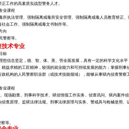
矫正工作的高素质实战型警务人才。
专业课程
毒所执法管理、强制隔离戒毒所安全管理、强制隔离戒毒人员教育矫正、
毒社会工作、强制隔离戒毒文书制作
等
。
方向
民警察等。
查技术专业
目标
理想信念坚定，德、智、体、美、劳全面发展，具有一定的科学文化水平
，精益求精的工匠精神，较强的就业能力和可持续发展的能力
；
掌握刑事
行政机构的人民警察职业群（或技术技能领域），能够从事狱内侦查警察
专业课程
、现场勘查、刑事科学技术、狱侦情报工作实务、侦查讯问、狱内案件侦
内侦查原理、监狱法律法规、刑事法律原理与实务、警戒具与枪械使用、
。
向
警察等。
安全专业