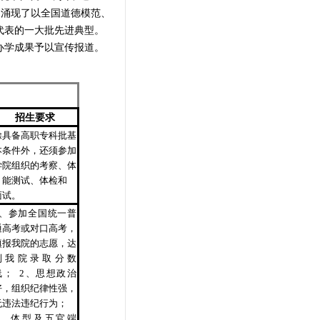
，涌现了以全国道德模范、
代表的一大批先进典型。
办学成果予以宣传报道。
招生要求
除具备高职专科批基
本条件外，还须参加
学院组织的考察、体
能测试、体检和
面试。
1、参加全国统一普
通高考或对口高考，
填报我院的志愿，达
到我院录取分数
线； 2、思想政治
好，组织纪律性强，
无违法违纪行为；
3、体型及五官端