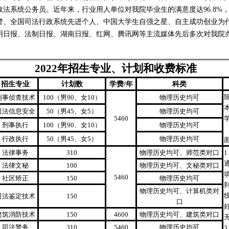
政法系统公务员。
近年来，
行业用人单位对我院毕业生的满意度达96.8%
警、全国司法行政系统先进个人、中国大学生自强之星、自主成功创业为
明日报、法制日报、湖南日报、红网、腾讯网等主流媒体先后多次对我院
2022年招生专业、计划和收费标准
招生专业
计划数
学费/年
科类
刑事侦查技术
100（男90、女10）
物理历史均可
司法信息安全
50（男45、女5）
物理历史均可
5460
刑事执行
100（男90、女10）
物理历史均可
行政执行
50（男45、女5）
物理历史均可
法律事务
310
物理历史均可、师范类对口
法律文秘
100
物理历史均可、文秘类对口
5460
社区矫正
150
物理历史均可
物理历史均可、计算机类对
司法鉴定技术
150
口
建筑消防技术
150
4600
物理历史均可、建筑类对口
司法警务
310
5460
物理历史均可