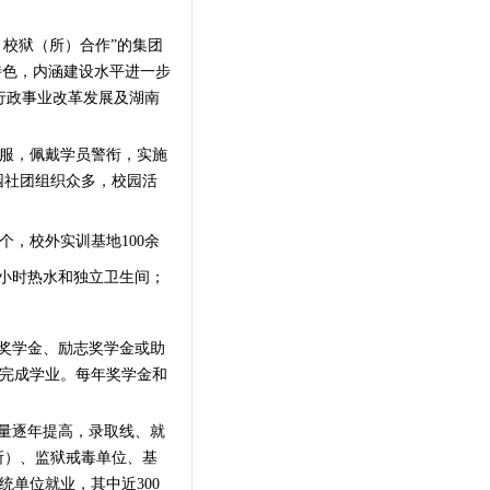
校狱（所）合作”的集团
特色，内涵建设水平进一步
行政事业改革发展及湖南
服，
佩戴学员警衔，
实施
园社团组织众多，校园活
个，校外实训基地
100
余
小时热水和独立卫生间；
奖学金、励志奖学金或助
学生完成学业。每年奖学金和
质量逐年提高，录取线、就
所）、监狱戒毒单位、基
统单位就业，其中近300