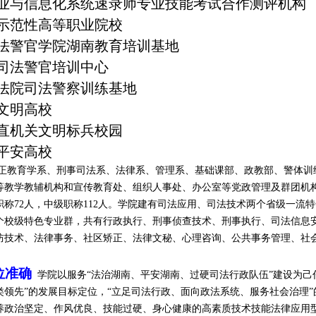
业与信息化系统速录师专业技能考试合作测评机构
示范性高等职业院校
法警官学院湖南教育培训基地
司法警官培训中心
法院司法警察训练基地
文明高校
直机关文明标兵校园
平安高校
正教育学
系、
刑事司法
系、法律系、管理系、基础课部、政教部、警体训
等教学教辅机构和宣传教育处、组织人事处、办
公室等党政管理及群团机构
职称7
2
人，中级职称11
2
人。
学院建有司法应用、司法技术两个省级一流特
个校级特色专业群，共有
行政执行、刑事侦查技术、刑事执行、
司法信息
防技术
、法律事务、
社区矫正、
法律文秘、心理咨询、
公共事务管理、
社
位准确
学院以服务“法治湖南、平安湖南、过硬司法行政队伍”建设为己
类领先”的发展目标定位，“立足司法行政、面向政法系统、服务社会治理”
养政治坚定、作风优良、技能过硬、身心健康的高素质技术技能法律应用型